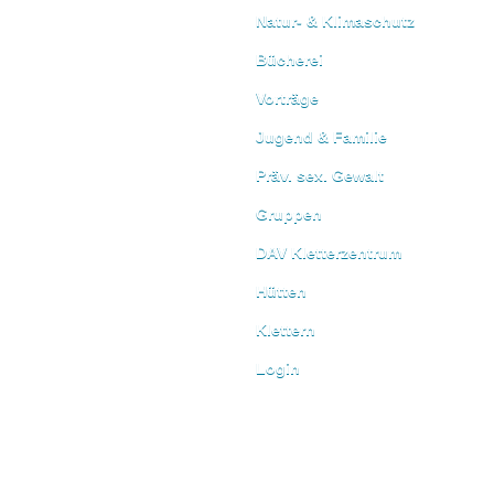
Natur- & Klimaschutz
Bücherei
Vorträge
Jugend & Familie
Präv. sex. Gewalt
Gruppen
DAV Kletterzentrum
Hütten
Klettern
Login