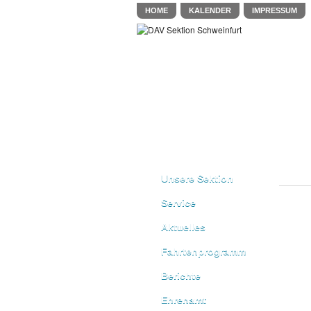
HOME
KALENDER
IMPRESSUM
Unsere Sektion
Service
Aktuelles
Fahrtenprogramm
Berichte
Ehrenamt