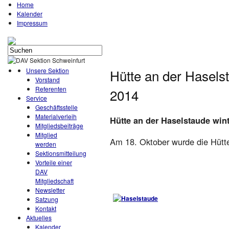
Home
Kalender
Impressum
Unsere Sektion
Hütte an der Hasels
Vorstand
Referenten
2014
Service
Geschäftsstelle
Materialverleih
Hütte an der Haselstaude win
Mitgliedsbeiträge
Mitglied
Am 18. Oktober wurde die Hütte
werden
Sektionsmitteilung
Vorteile einer
DAV
Mitgliedschaft
Newsletter
Satzung
Kontakt
Aktuelles
Kalender