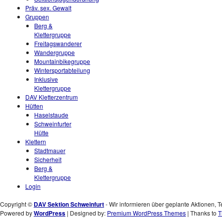
Präv. sex. Gewalt
Gruppen
Berg &
Klettergruppe
Freitagswanderer
Wandergruppe
Mountainbikegruppe
Wintersportabteilung
Inklusive
Klettergruppe
DAV Kletterzentrum
Hütten
Haselstaude
Schweinfurter
Hütte
Klettern
Stadtmauer
Sicherheit
Berg &
Klettergruppe
Login
Copyright ©
DAV Sektion Schweinfurt
- Wir informieren über geplante Aktionen, T
Powered by
WordPress
| Designed by:
Premium WordPress Themes
| Thanks to
T