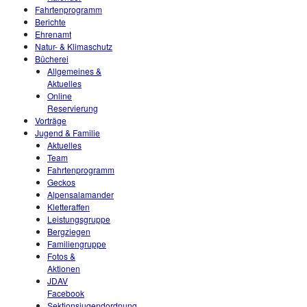
Fahrtenprogramm
Berichte
Ehrenamt
Natur- & Klimaschutz
Bücherei
Allgemeines &
Aktuelles
Online
Reservierung
Vorträge
Jugend & Familie
Aktuelles
Team
Fahrtenprogramm
Geckos
Alpensalamander
Kletteraffen
Leistungsgruppe
Bergziegen
Familiengruppe
Fotos &
Aktionen
JDAV
Facebook
Sektionsjugendordnung