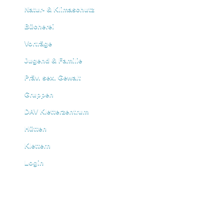
Natur- & Klimaschutz
Bücherei
Vorträge
Jugend & Familie
Präv. sex. Gewalt
Gruppen
DAV Kletterzentrum
Hütten
Klettern
Login