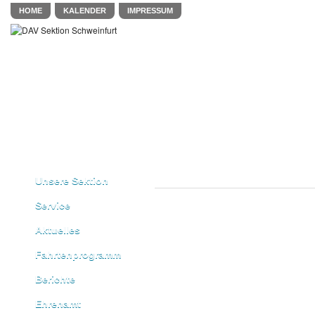
HOME
KALENDER
IMPRESSUM
Unsere Sektion
Service
Aktuelles
Fahrtenprogramm
Berichte
Ehrenamt