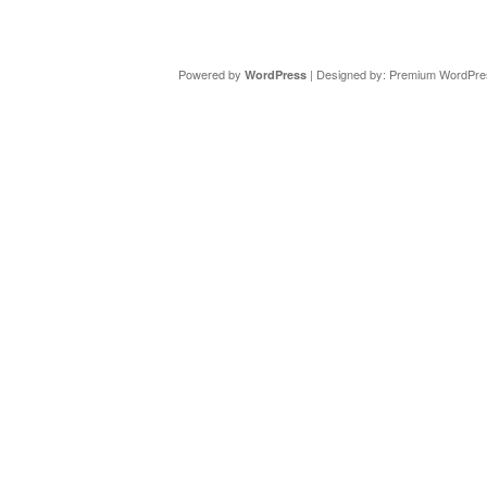
Copyright ©
DAV Sektion Schweinfurt
- Wir informieren ü
Powered by
| Designed by:
Premium WordPre
WordPress