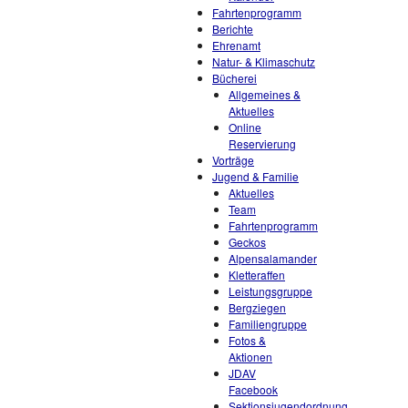
Fahrtenprogramm
Berichte
Ehrenamt
Natur- & Klimaschutz
Bücherei
Allgemeines &
Aktuelles
Online
Reservierung
Vorträge
Jugend & Familie
Aktuelles
Team
Fahrtenprogramm
Geckos
Alpensalamander
Kletteraffen
Leistungsgruppe
Bergziegen
Familiengruppe
Fotos &
Aktionen
JDAV
Facebook
Sektionsjugendordnung