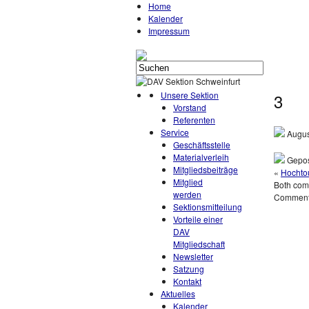
Home
Kalender
Impressum
Unsere Sektion
3
Vorstand
Referenten
Service
Augus
Geschäftsstelle
Materialverleih
Gepos
Mitgliedsbeiträge
«
Hochtou
Mitglied
Both comm
werden
Comments
Sektionsmitteilung
Vorteile einer
DAV
Mitgliedschaft
Newsletter
Satzung
Kontakt
Aktuelles
Kalender