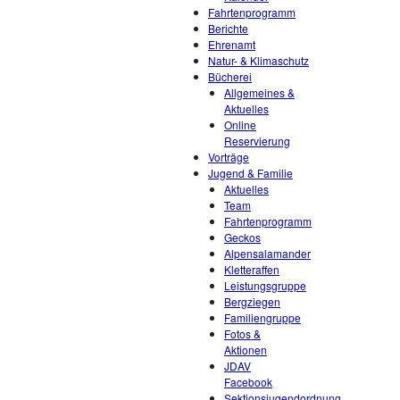
Fahrtenprogramm
Berichte
Ehrenamt
Natur- & Klimaschutz
Bücherei
Allgemeines &
Aktuelles
Online
Reservierung
Vorträge
Jugend & Familie
Aktuelles
Team
Fahrtenprogramm
Geckos
Alpensalamander
Kletteraffen
Leistungsgruppe
Bergziegen
Familiengruppe
Fotos &
Aktionen
JDAV
Facebook
Sektionsjugendordnung