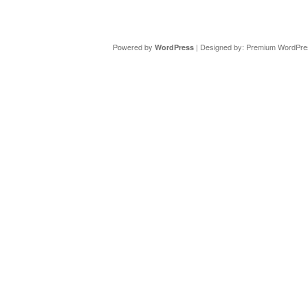
Copyright ©
DAV Sektion Schweinfurt
- Wir informieren ü
Powered by
| Designed by:
Premium WordPre
WordPress