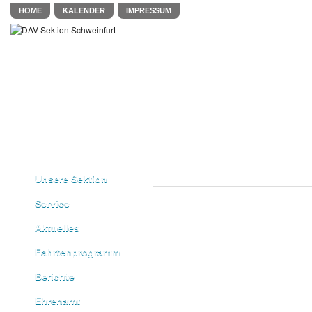
HOME
KALENDER
IMPRESSUM
Unsere Sektion
Service
Aktuelles
Fahrtenprogramm
Berichte
Ehrenamt