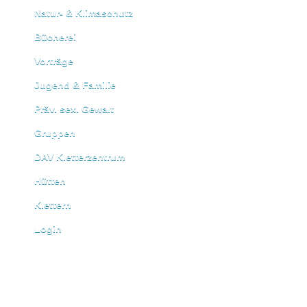
Natur- & Klimaschutz
Bücherei
Vorträge
Jugend & Familie
Präv. sex. Gewalt
Gruppen
DAV Kletterzentrum
Hütten
Klettern
Login