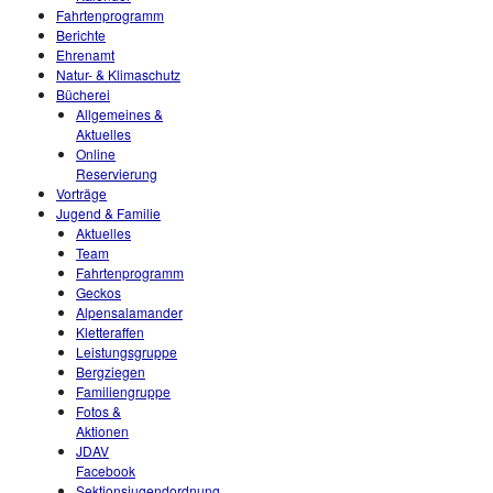
Fahrtenprogramm
Berichte
Ehrenamt
Natur- & Klimaschutz
Bücherei
Allgemeines &
Aktuelles
Online
Reservierung
Vorträge
Jugend & Familie
Aktuelles
Team
Fahrtenprogramm
Geckos
Alpensalamander
Kletteraffen
Leistungsgruppe
Bergziegen
Familiengruppe
Fotos &
Aktionen
JDAV
Facebook
Sektionsjugendordnung