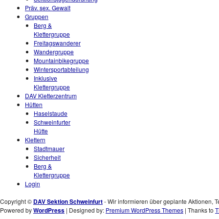
Präv. sex. Gewalt
Gruppen
Berg &
Klettergruppe
Freitagswanderer
Wandergruppe
Mountainbikegruppe
Wintersportabteilung
Inklusive
Klettergruppe
DAV Kletterzentrum
Hütten
Haselstaude
Schweinfurter
Hütte
Klettern
Stadtmauer
Sicherheit
Berg &
Klettergruppe
Login
Copyright ©
DAV Sektion Schweinfurt
- Wir informieren über geplante Aktionen, T
Powered by
WordPress
| Designed by:
Premium WordPress Themes
| Thanks to
T