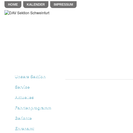
HOME
KALENDER
IMPRESSUM
Unsere Sektion
Service
Aktuelles
Fahrtenprogramm
Berichte
Ehrenamt