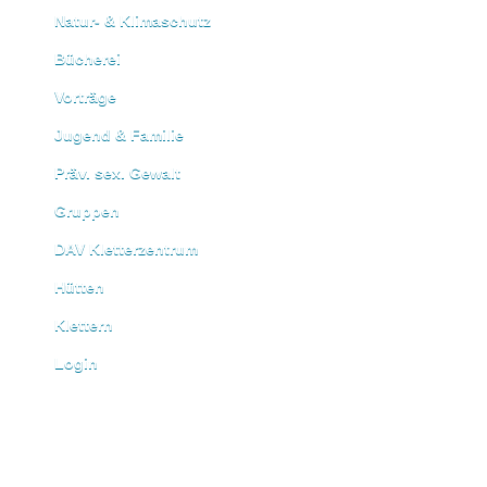
Natur- & Klimaschutz
Bücherei
Vorträge
Jugend & Familie
Präv. sex. Gewalt
Gruppen
DAV Kletterzentrum
Hütten
Klettern
Login