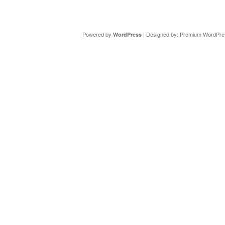
Copyright ©
DAV Sektion Schweinfurt
- Wir informieren ü
Powered by
| Designed by:
Premium WordPre
WordPress