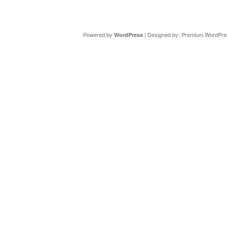
Copyright ©
DAV Sektion Schweinfurt
- Wir informieren ü
Powered by
| Designed by:
Premium WordPre
WordPress