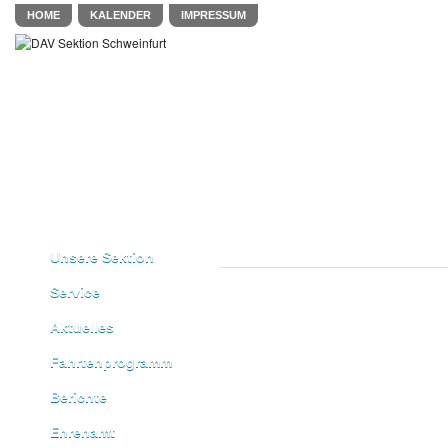
HOME
KALENDER
IMPRESSUM
Unsere Sektion
Service
Aktuelles
Fahrtenprogramm
Berichte
Ehrenamt