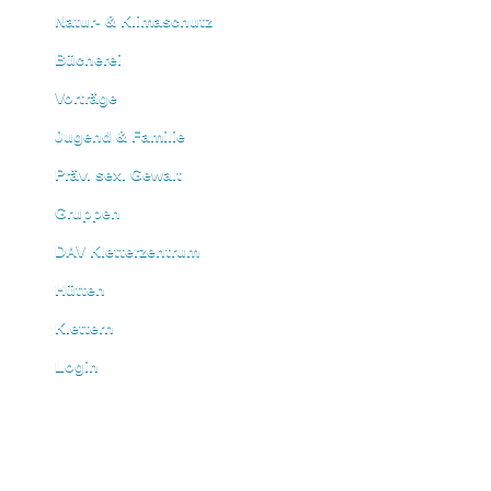
Natur- & Klimaschutz
Bücherei
Vorträge
Jugend & Familie
Präv. sex. Gewalt
Gruppen
DAV Kletterzentrum
Hütten
Klettern
Login