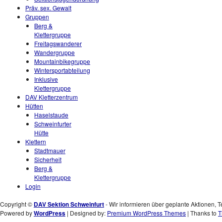
Präv. sex. Gewalt
Gruppen
Berg &
Klettergruppe
Freitagswanderer
Wandergruppe
Mountainbikegruppe
Wintersportabteilung
Inklusive
Klettergruppe
DAV Kletterzentrum
Hütten
Haselstaude
Schweinfurter
Hütte
Klettern
Stadtmauer
Sicherheit
Berg &
Klettergruppe
Login
Copyright ©
DAV Sektion Schweinfurt
- Wir informieren über geplante Aktionen, T
Powered by
WordPress
| Designed by:
Premium WordPress Themes
| Thanks to
T