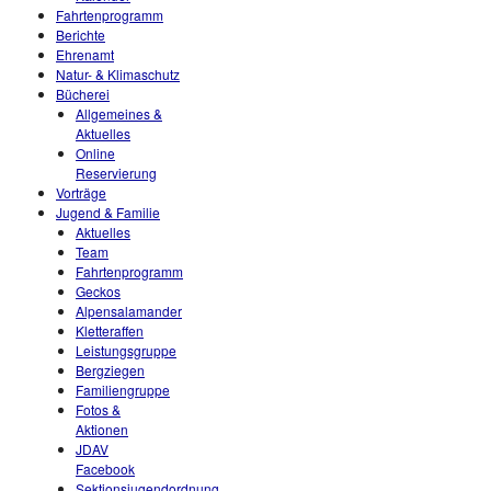
Fahrtenprogramm
Berichte
Ehrenamt
Natur- & Klimaschutz
Bücherei
Allgemeines &
Aktuelles
Online
Reservierung
Vorträge
Jugend & Familie
Aktuelles
Team
Fahrtenprogramm
Geckos
Alpensalamander
Kletteraffen
Leistungsgruppe
Bergziegen
Familiengruppe
Fotos &
Aktionen
JDAV
Facebook
Sektionsjugendordnung