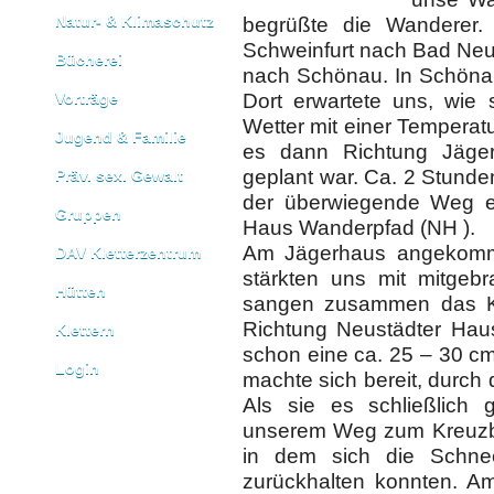
Natur- & Klimaschutz
begrüßte die Wanderer
Schweinfurt nach Bad Neu
Bücherei
nach Schönau. In Schönau
Vorträge
Dort erwartete uns, wie s
Wetter mit einer Temperat
Jugend & Familie
es dann Richtung Jäger
geplant war. Ca. 2 Stunde
Präv. sex. Gewalt
der überwiegende Weg e
Gruppen
Haus Wanderpfad (NH ).
Am Jägerhaus angekomme
DAV Kletterzentrum
stärkten uns mit mitgeb
Hütten
sangen zusammen das Kr
Richtung Neustädter Hau
Klettern
schon eine ca. 25 – 30 
Login
machte sich bereit, durch
Als sie es schließlich g
unserem Weg zum Kreuzber
in dem sich die Schnee
zurückhalten konnten. 