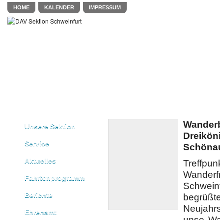
HOME
KALENDER
IMPRESSUM
Wanderb
Unsere Sektion
Dreikön
Service
Schöna
Aktuelles
Treffpu
Wander
Fahrtenprogramm
Schwei
Berichte
begrü
Neujahr
Ehrenamt
unse Wa