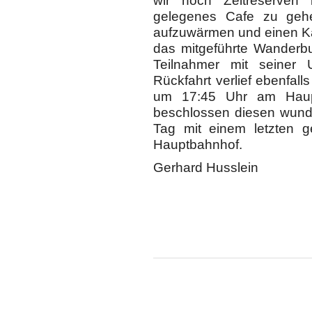
wir noch Zeitreserven 
gelegenes Cafe zu geh
aufzuwärmen und einen Kaf
das mitgeführte Wanderb
Teilnahmer mit seiner U
Rückfahrt verlief ebenfall
um 17:45 Uhr am Haupt
beschlossen diesen wund
Tag mit einem letzten 
Hauptbahnhof.
Gerhard Husslein
Copyright ©
DAV Sektion Schweinfurt
- Wir informieren ü