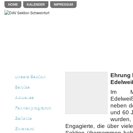
HOME
KALENDER
IMPRESSUM
Ehrung l
Unsere Sektion
Edelwe
Service
Im Mit
Aktuelles
Edelwei
neben de
Fahrtenprogramm
und 60 J
Berichte
wurden
Engagierte, die über viel
Ehrenamt
Sektion übernommen hab