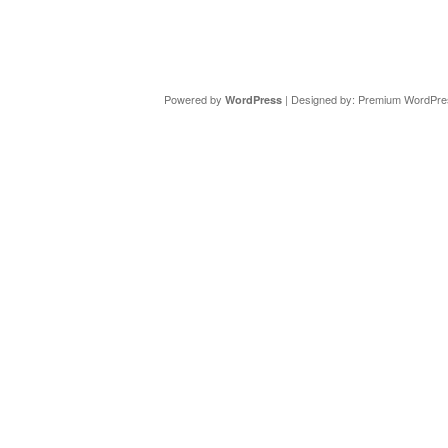
Copyright ©
DAV Sektion Schweinfurt
- Wir informieren ü
Powered by
| Designed by:
Premium WordPre
WordPress