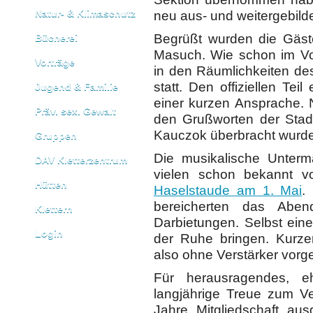
Natur- & Klimaschutz
neu aus- und weitergebilde
Begrüßt wurden die Gäst
Bücherei
Masuch. Wie schon im Vor
Vorträge
in den Räumlichkeiten de
statt. Den offiziellen Tei
Jugend & Familie
einer kurzen Ansprache. 
Präv. sex. Gewalt
den Grußworten der Stadt
Kauczok überbracht wurd
Gruppen
Die musikalische Unter
DAV Kletterzentrum
vielen schon bekannt v
Hütten
Haselstaude am 1. Mai
.
bereicherten das Aben
Klettern
Darbietungen. Selbst eine
Login
der Ruhe bringen. Kurze
also ohne Verstärker vorg
Für herausragendes, e
langjährige Treue zum V
Jahre Mitgliedschaft aus