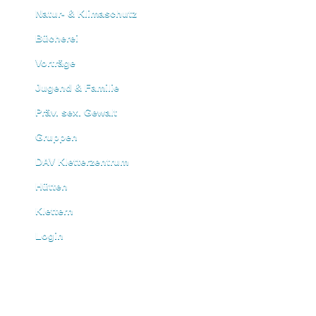
Natur- & Klimaschutz
Bücherei
Vorträge
Jugend & Familie
Präv. sex. Gewalt
Gruppen
DAV Kletterzentrum
Hütten
Klettern
Login