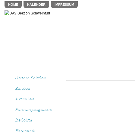
HOME
KALENDER
IMPRESSUM
Unsere Sektion
Service
Aktuelles
Fahrtenprogramm
Berichte
Ehrenamt