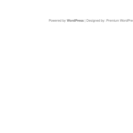
Copyright ©
DAV Sektion Schweinfurt
- Wir informieren ü
Powered by
| Designed by:
Premium WordPre
WordPress