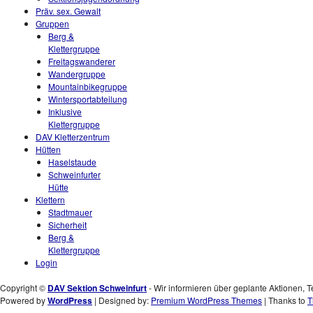
Präv. sex. Gewalt
Gruppen
Berg &
Klettergruppe
Freitagswanderer
Wandergruppe
Mountainbikegruppe
Wintersportabteilung
Inklusive
Klettergruppe
DAV Kletterzentrum
Hütten
Haselstaude
Schweinfurter
Hütte
Klettern
Stadtmauer
Sicherheit
Berg &
Klettergruppe
Login
Copyright ©
DAV Sektion Schweinfurt
- Wir informieren über geplante Aktionen, T
Powered by
WordPress
| Designed by:
Premium WordPress Themes
| Thanks to
T