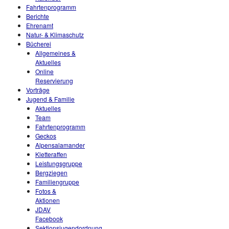
Fahrtenprogramm
Berichte
Ehrenamt
Natur- & Klimaschutz
Bücherei
Allgemeines &
Aktuelles
Online
Reservierung
Vorträge
Jugend & Familie
Aktuelles
Team
Fahrtenprogramm
Geckos
Alpensalamander
Kletteraffen
Leistungsgruppe
Bergziegen
Familiengruppe
Fotos &
Aktionen
JDAV
Facebook
Sektionsjugendordnung