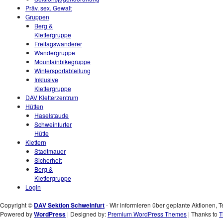
Präv. sex. Gewalt
Gruppen
Berg &
Klettergruppe
Freitagswanderer
Wandergruppe
Mountainbikegruppe
Wintersportabteilung
Inklusive
Klettergruppe
DAV Kletterzentrum
Hütten
Haselstaude
Schweinfurter
Hütte
Klettern
Stadtmauer
Sicherheit
Berg &
Klettergruppe
Login
Copyright ©
DAV Sektion Schweinfurt
- Wir informieren über geplante Aktionen, T
Powered by
WordPress
| Designed by:
Premium WordPress Themes
| Thanks to
T