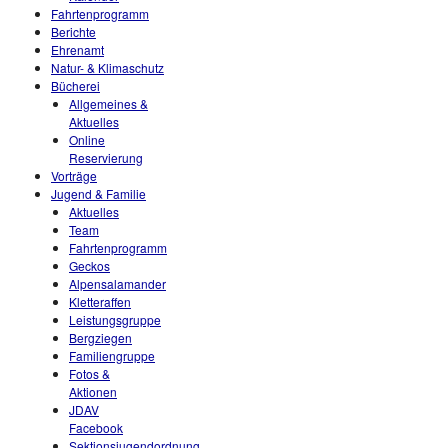
Fahrtenprogramm
Berichte
Ehrenamt
Natur- & Klimaschutz
Bücherei
Allgemeines &
Aktuelles
Online
Reservierung
Vorträge
Jugend & Familie
Aktuelles
Team
Fahrtenprogramm
Geckos
Alpensalamander
Kletteraffen
Leistungsgruppe
Bergziegen
Familiengruppe
Fotos &
Aktionen
JDAV
Facebook
Sektionsjugendordnung