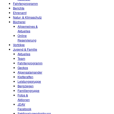
Fahrtenprogramm
Berichte
Ehrenamt
Natur- & Klimaschutz
Bücherei
Allgemeines &
Aktuelles
Online
Reservierung
Vorträge
Jugend & Familie
Aktuelles
Team
Fahrtenprogramm
Geckos
Alpensalamander
Kletteraffen
Leistungsgruppe
Bergziegen
Familiengruppe
Fotos &
Aktionen
JDAV
Facebook
Sektionsjugendordnung