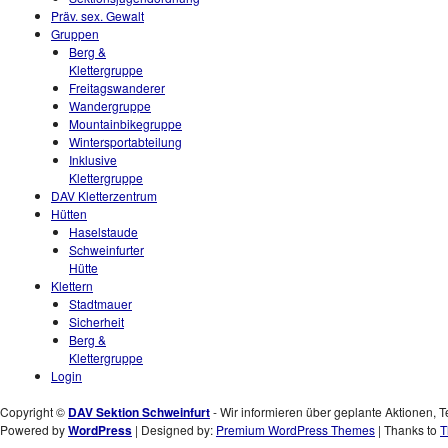
Präv. sex. Gewalt
Gruppen
Berg &
Klettergruppe
Freitagswanderer
Wandergruppe
Mountainbikegruppe
Wintersportabteilung
Inklusive
Klettergruppe
DAV Kletterzentrum
Hütten
Haselstaude
Schweinfurter
Hütte
Klettern
Stadtmauer
Sicherheit
Berg &
Klettergruppe
Login
Copyright ©
DAV Sektion Schweinfurt
- Wir informieren über geplante Aktionen, T
Powered by
WordPress
| Designed by:
Premium WordPress Themes
| Thanks to
T