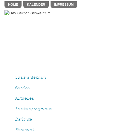
HOME
KALENDER
IMPRESSUM
Unsere Sektion
Service
Aktuelles
Fahrtenprogramm
Berichte
Ehrenamt