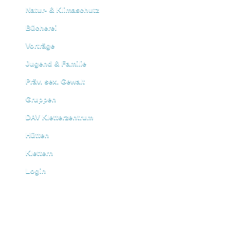
Natur- & Klimaschutz
Bücherei
Vorträge
Jugend & Familie
Präv. sex. Gewalt
Gruppen
DAV Kletterzentrum
Hütten
Klettern
Login