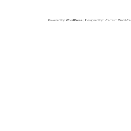
Copyright ©
DAV Sektion Schweinfurt
- Wir informieren ü
Powered by
| Designed by:
Premium WordPre
WordPress