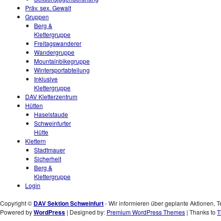
Präv. sex. Gewalt
Gruppen
Berg &
Klettergruppe
Freitagswanderer
Wandergruppe
Mountainbikegruppe
Wintersportabteilung
Inklusive
Klettergruppe
DAV Kletterzentrum
Hütten
Haselstaude
Schweinfurter
Hütte
Klettern
Stadtmauer
Sicherheit
Berg &
Klettergruppe
Login
Copyright ©
DAV Sektion Schweinfurt
- Wir informieren über geplante Aktionen, T
Powered by
WordPress
| Designed by:
Premium WordPress Themes
| Thanks to
T