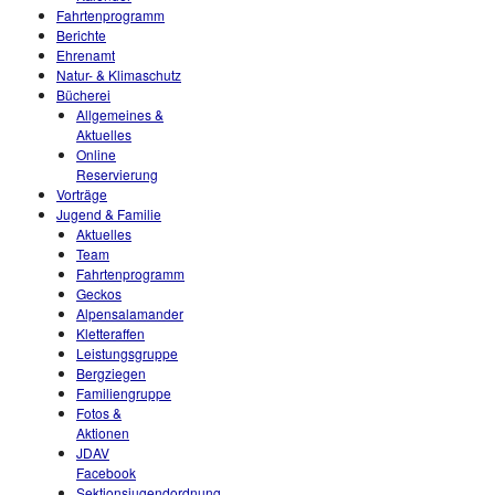
Fahrtenprogramm
Berichte
Ehrenamt
Natur- & Klimaschutz
Bücherei
Allgemeines &
Aktuelles
Online
Reservierung
Vorträge
Jugend & Familie
Aktuelles
Team
Fahrtenprogramm
Geckos
Alpensalamander
Kletteraffen
Leistungsgruppe
Bergziegen
Familiengruppe
Fotos &
Aktionen
JDAV
Facebook
Sektionsjugendordnung