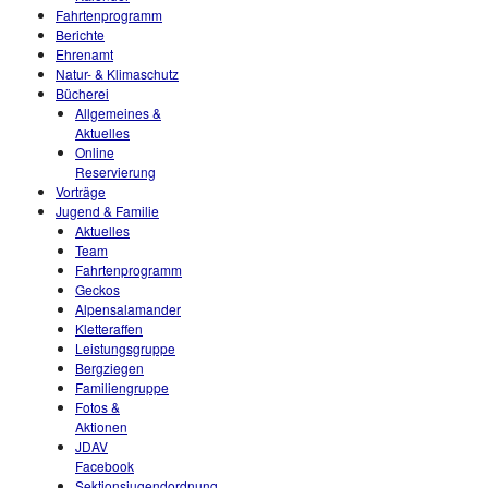
Fahrtenprogramm
Berichte
Ehrenamt
Natur- & Klimaschutz
Bücherei
Allgemeines &
Aktuelles
Online
Reservierung
Vorträge
Jugend & Familie
Aktuelles
Team
Fahrtenprogramm
Geckos
Alpensalamander
Kletteraffen
Leistungsgruppe
Bergziegen
Familiengruppe
Fotos &
Aktionen
JDAV
Facebook
Sektionsjugendordnung