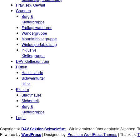
Präv. sex. Gewalt
Gruppen
Berg &
Klettergruppe
Freitagswanderer
Wandergruppe
Mountainbikegruppe
Wintersportabteilung
Inklusive
Klettergruppe
DAV Kletterzentrum
Hütten
Haselstaude
Schweinfurter
Hütte
Klettern
Stadtmauer
Sicherheit
Berg &
Klettergruppe
Login
Copyright ©
DAV Sektion Schweinfurt
- Wir informieren über geplante Aktionen, T
Powered by
WordPress
| Designed by:
Premium WordPress Themes
| Thanks to
T