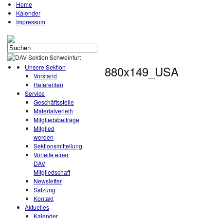
Home
Kalender
Impressum
Unsere Sektion
880x149_USA
Vorstand
Referenten
Service
Geschäftsstelle
Materialverleih
Mitgliedsbeiträge
Mitglied
werden
Sektionsmitteilung
Vorteile einer
DAV
Mitgliedschaft
Newsletter
Satzung
Kontakt
Aktuelles
Kalender