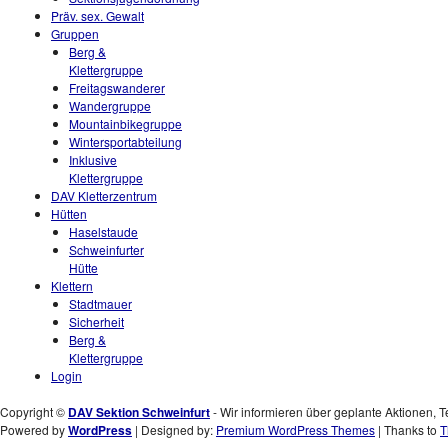
Präv. sex. Gewalt
Gruppen
Berg &
Klettergruppe
Freitagswanderer
Wandergruppe
Mountainbikegruppe
Wintersportabteilung
Inklusive
Klettergruppe
DAV Kletterzentrum
Hütten
Haselstaude
Schweinfurter
Hütte
Klettern
Stadtmauer
Sicherheit
Berg &
Klettergruppe
Login
Copyright ©
DAV Sektion Schweinfurt
- Wir informieren über geplante Aktionen, T
Powered by
WordPress
| Designed by:
Premium WordPress Themes
| Thanks to
T