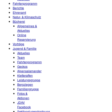
Fahrtenprogramm
Berichte
Ehrenamt
Natur- & Klimaschutz
Bücherei
Allgemeines &
Aktuelles
Online
Reservierung
Vorträge
Jugend & Familie
Aktuelles
Team
Fahrtenprogramm
Geckos
Alpensalamander
Kletteraffen
Leistungsgruppe
Bergziegen
Familiengruppe
Fotos &
Aktionen
JDAV
Facebook
Sektionsjugendordnung