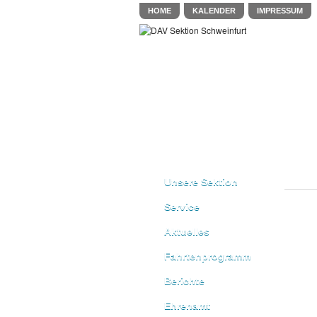
HOME
KALENDER
IMPRESSUM
Unsere Sektion
Service
Aktuelles
Fahrtenprogramm
Berichte
Ehrenamt