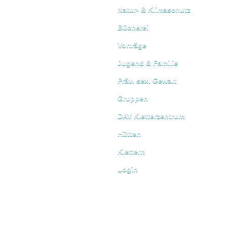
Natur- & Klimaschutz
Bücherei
Vorträge
Jugend & Familie
Präv. sex. Gewalt
Gruppen
DAV Kletterzentrum
Hütten
Klettern
Login