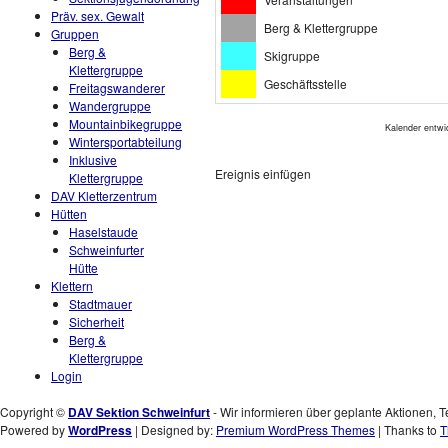
Präv. sex. Gewalt
Berg & Klettergruppe
Gruppen
Berg &
Skigruppe
Klettergruppe
Geschäftsstelle
Freitagswanderer
Wandergruppe
Mountainbikegruppe
Kalender entwi
Wintersportabteilung
Inklusive
Ereignis einfügen
Klettergruppe
DAV Kletterzentrum
Hütten
Haselstaude
Schweinfurter
Hütte
Klettern
Stadtmauer
Sicherheit
Berg &
Klettergruppe
Login
Copyright ©
DAV Sektion Schweinfurt
- Wir informieren über geplante Aktionen, T
Powered by
WordPress
| Designed by:
Premium WordPress Themes
| Thanks to
T