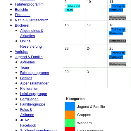
9
10
11
Fahrtenprogramm
*
Skitour mit
*
Training der
Berichte
Robert
Kletteraffen
*
Ehrenamt
Klettertraining
Natur- & Klimaschutz
16
17
18
Bücherei
*
Training der
Allgemeines &
Kletteraffen
Aktuelles
*
Online
Klettertraining
Reservierung
23
24
25
Vorträge
*
Training der
Jugend & Familie
Kletteraffen
*
Aktuelles
Klettertraining
Team
30
31
Fahrtenprogramm
Geckos
Alpensalamander
Kletteraffen
Leistungsgruppe
Kategorien
Bergziegen
Familiengruppe
Jugend & Familie
Fotos &
Gruppen
Aktionen
JDAV
Wandern
Facebook
Sektionsjugendordnung
Veranstaltungen