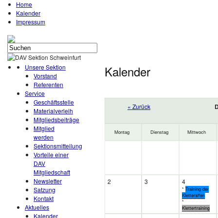
Home
Kalender
Impressum
Unsere Sektion
Kalender
Vorstand
Referenten
Service
Geschäftsstelle
« Zurück
D
Materialverleih
Mitgliedsbeiträge
Mitglied
Montag
Dienstag
Mittwoch
werden
Sektionsmitteilung
Vorteile einer
DAV
Mitgliedschaft
Newsletter
2
3
4
Satzung
*
Training der
Kletteraffen
Kontakt
*
Aktuelles
Klettertraining
Kalender