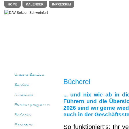
HOME
KALENDER
IMPRESSUM
Unsere Sektion
Bücherei
Service
.., und nix wie ab in d
Aktuelles
Führern und die Übersich
Fahrtenprogramm
2026 sind wir gerne wied
euch in der Geschäftsste
Berichte
Ehrenamt
So funktioniert’s: Ihr 