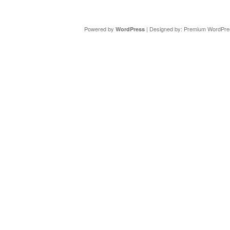
Copyright ©
DAV Sektion Schweinfurt
- Wir informieren ü
Powered by
| Designed by:
Premium WordPre
WordPress