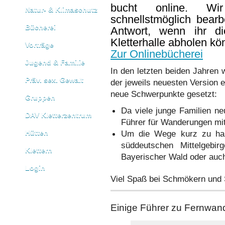
bucht online. W
Natur- & Klimaschutz
schnellstmöglich bear
Bücherei
Antwort, wenn ihr d
Kletterhalle abholen kö
Vorträge
Zur Onlinebücherei
Jugend & Familie
In den letzten beiden Jahren 
Präv. sex. Gewalt
der jeweils neuesten Version e
neue Schwerpunkte gesetzt:
Gruppen
Da viele junge Familien ne
DAV Kletterzentrum
Führer für Wanderungen mit
Hütten
Um die Wege kurz zu halt
süddeutschen Mittelgebir
Klettern
Bayerischer Wald oder auc
Login
Viel Spaß bei Schmökern und
Einige Führer zu Fernwa